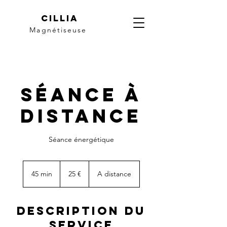
Cillia
Magnétiseuse
Séance à
distance
Séance énergétique
25
euros
45 min
4
25 €
A distance
5
m
i
Description du
n
service